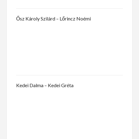
Ősz Károly Szilárd – Lőrincz Noémi
Kedei Dalma – Kedei Gréta