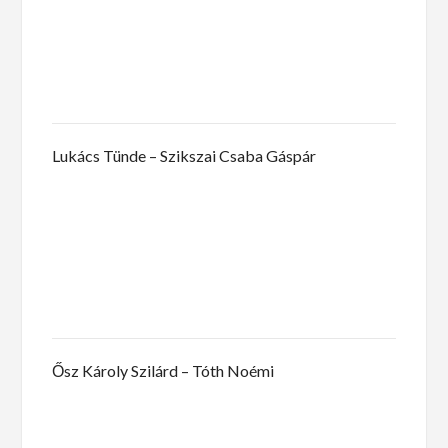
Lukács Tünde – Szikszai Csaba Gáspár
Ősz Károly Szilárd – Tóth Noémi