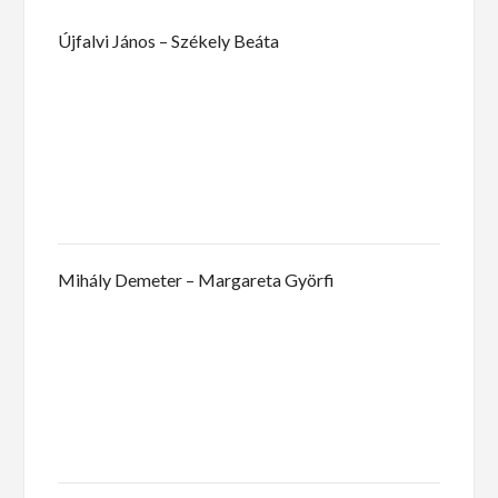
Újfalvi János – Székely Beáta
Mihály Demeter – Margareta Györfi