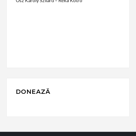
Ősz Károly Szilárd – Réka Kotró
DONEAZĂ