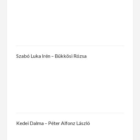
Szabó Luka Irén – Bükkösi Rózsa
Kedei Dalma – Péter Alfonz László