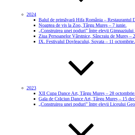
2024
Balul de primăvară Hifa România – Restaurantul D
Noaptea de vis la Zoo, Târgu Mureş – 7 iunie.
„Construirea unei poduri” între elevii Gimnaziu
Ziua Persoanelor Vârstnice, Sâncraiu de Mureș – 
IX. Festivalul Dovleacului, Sovata – 11 octombrie.
2023
XII Cupa Dance Art, Târgu Mureș – 28 octombrie
Gala de Crăciun Dance Art, Târgu Mureș – 15 dec
„Construirea unei poduri” între elevii Liceului