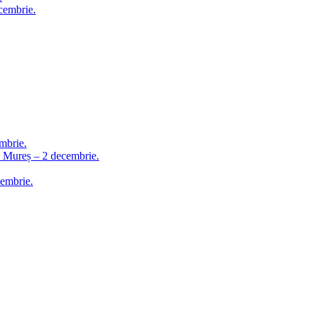
cembrie.
mbrie.
u Mureș – 2 decembrie.
embrie.