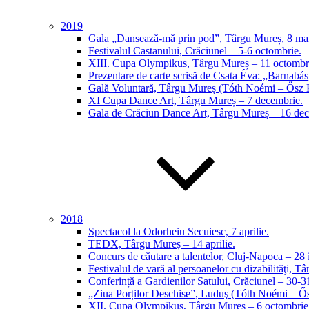
2019
Gala „Dansează-mă prin pod”, Târgu Mureș, 8 ma
Festivalul Castanului, Crăciunel – 5-6 octombrie.
XIII. Cupa Olympikus, Târgu Mureș – 11 octombr
Prezentare de carte scrisă de Csata Éva: „Barnabá
Gală Voluntară, Târgu Mureș (Tóth Noémi – Ősz K
XI Cupa Dance Art, Târgu Mureș – 7 decembrie.
Gala de Crăciun Dance Art, Târgu Mureș – 16 dec
2018
Spectacol la Odorheiu Secuiesc, 7 aprilie.
TEDX, Târgu Mureș – 14 aprilie.
Concurs de căutare a talentelor, Cluj-Napoca – 28 i
Festivalul de vară al persoanelor cu dizabilităţi, 
Conferință a Gardienilor Satului, Crăciunel – 30-3
„Ziua Porților Deschise”, Luduş (Tóth Noémi – Ős
XII. Cupa Olympikus, Târgu Mureș – 6 octombrie