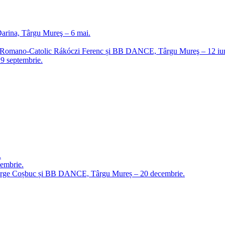
arina, Târgu Mureş – 6 mai.
lui Romano-Catolic Rákóczi Ferenc și BB DANCE, Târgu Mureş – 12 iun
29 septembrie.
.
embrie.
 George Coșbuc și BB DANCE, Târgu Mureș – 20 decembrie.