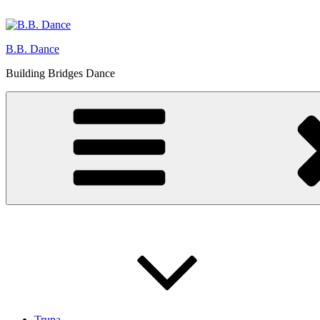
Skip
to
content
B.B. Dance
Building Bridges Dance
Trupa