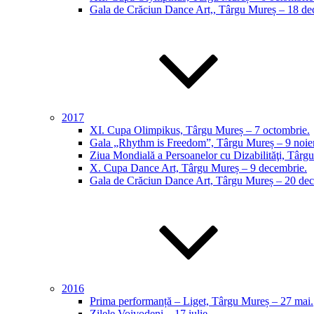
Gala de Crăciun Dance Art,, Târgu Mureș – 18 de
2017
XI. Cupa Olimpikus, Târgu Mureș – 7 octombrie.
Gala „Rhythm is Freedom”, Târgu Mureș – 9 noie
Ziua Mondială a Persoanelor cu Dizabilităţi, Târg
X. Cupa Dance Art, Târgu Mureș – 9 decembrie.
Gala de Crăciun Dance Art, Târgu Mureș – 20 dec
2016
Prima performanță – Liget, Târgu Mureș – 27 mai.
Zilele Voivodeni – 17 iulie.