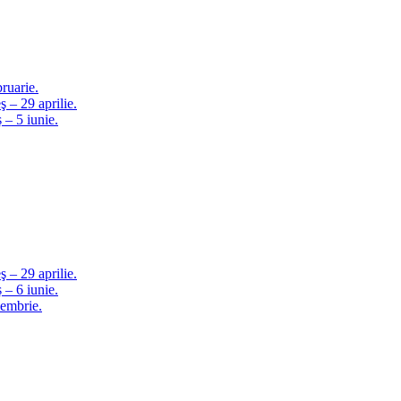
ruarie.
 – 29 aprilie.
– 5 iunie.
 – 29 aprilie.
– 6 iunie.
embrie.