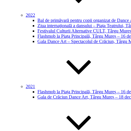
2022
Bal de primăvară pentru copii organizat de Dance 
Ziua internaţională a dansului – Piaţa Teatrului, T
Festivalul Culturii Alternative CULT, Târgu Mureș
Flashmob la Piața Principală, Târgu Mureș – 16 d
Gala Dance Art – Spectacolul de Crăciun, Târgu 
2021
Flashmob la Piața Principală, Târgu Mureș – 16 d
Gala de Crăciun Dance Art, Târgu Mureș – 18 dec