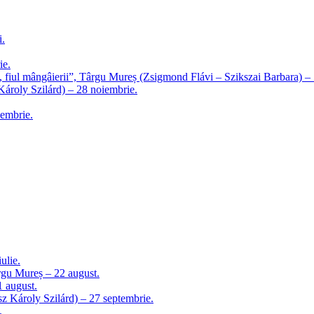
i.
ie.
s, fiul mângâierii”, Târgu Mureș (Zsigmond Flávi – Szikszai Barbara) –
ároly Szilárd) – 28 noiembrie.
embrie.
ulie.
Târgu Mureș – 22 august.
1 august.
z Károly Szilárd) – 27 septembrie.
.