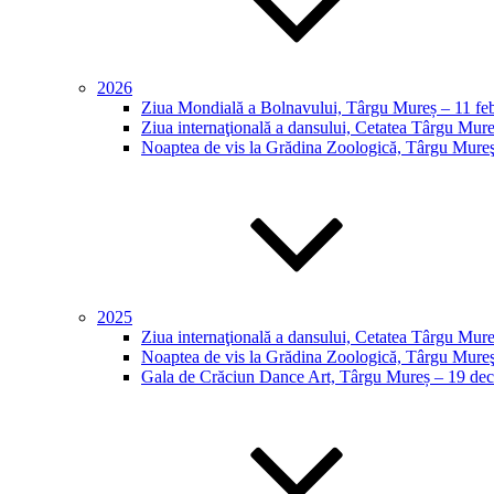
2026
Ziua Mondială a Bolnavului, Târgu Mureș – 11 feb
Ziua internaţională a dansului, Cetatea Târgu Mureş
Noaptea de vis la Grădina Zoologică, Târgu Mureş 
2025
Ziua internaţională a dansului, Cetatea Târgu Mureş
Noaptea de vis la Grădina Zoologică, Târgu Mureş 
Gala de Crăciun Dance Art, Târgu Mureș – 19 dec