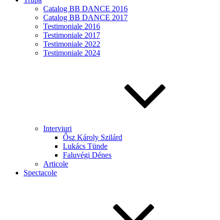
Catalog BB DANCE 2016
Catalog BB DANCE 2017
Testimoniale 2016
Testimoniale 2017
Testimoniale 2022
Testimoniale 2024
Interviuri
Ősz Károly Szilárd
Lukács Tünde
Faluvégi Dénes
Articole
Spectacole