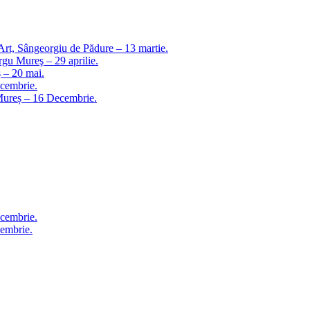
Art, Sângeorgiu de Pădure – 13 martie.
ârgu Mureş – 29 aprilie.
 – 20 mai.
ecembrie.
Mureș – 16 Decembrie.
ecembrie.
embrie.